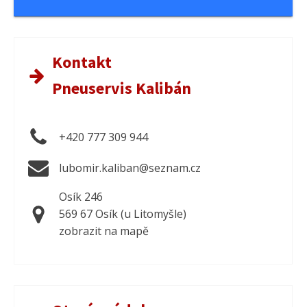
Kontakt
Pneuservis Kalibán
+420 777 309 944
lubomir.kaliban@seznam.cz
Osík 246
569 67 Osík (u Litomyšle)
zobrazit na mapě