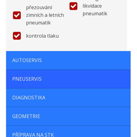
likvidace
přezouvání
pneumatik
zimních a letních
pneumatik
kontrola tlaku
AUTOSERVIS
PNEUSERVIS
DIAGNOSTIKA
GEOMETRIE
PŘÍPRAVA NA STK